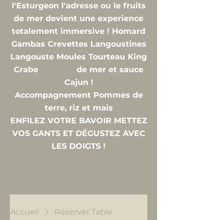
l'Esturgeon l'adresse ou le fruits
de mer devient une experience
totalement immersive ! Homard
Gambas Crevettes Langoustines
Langouste Moules Tourteau King
Crabe
de mer et sauce
Araignée
Cajun !
Accompagnement
Pommes de
terre, riz et mais
ENFILEZ VOTRE BAVOIR METTEZ
VOS GANTS ET DÉGUSTEZ AVEC
LES DOIGTS !
Accueil
Réserver Table