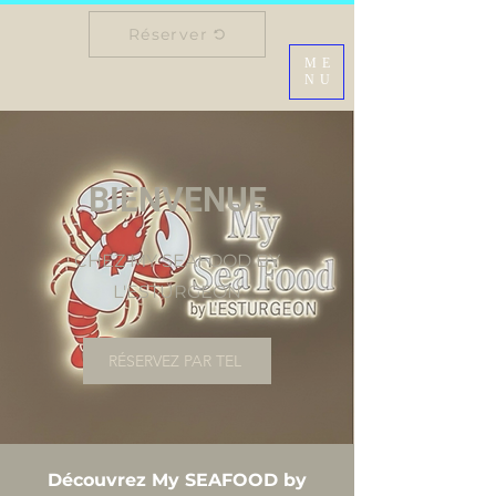
Réserver
ME
NU
BIENVENUE
CHEZ MY SEAFOOD BY
L'ESTURGEON
RÉSERVEZ PAR TEL
Découvrez My SEAFOOD by